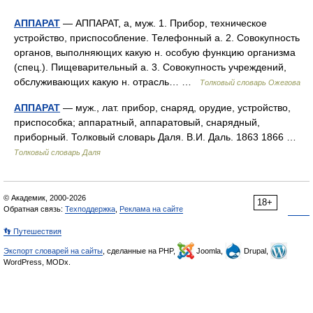
АППАРАТ
— АППАРАТ, а, муж. 1. Прибор, техническое
устройство, приспособление. Телефонный а. 2. Совокупность
органов, выполняющих какую н. особую функцию организма
(спец.). Пищеварительный а. 3. Совокупность учреждений,
обслуживающих какую н. отрасль… …
Толковый словарь Ожегова
АППАРАТ
— муж., лат. прибор, снаряд, орудие, устройство,
приспособка; аппаратный, аппаратовый, снарядный,
приборный. Толковый словарь Даля. В.И. Даль. 1863 1866 …
Толковый словарь Даля
© Академик, 2000-2026
18+
Обратная связь:
Техподдержка
,
Реклама на сайте
👣 Путешествия
Экспорт словарей на сайты
, сделанные на PHP,
Joomla,
Drupal,
WordPress, MODx.