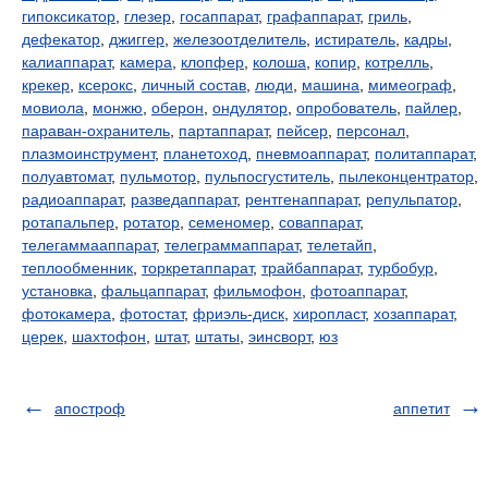
гипоксикатор
,
глезер
,
госаппарат
,
графаппарат
,
гриль
,
дефекатор
,
джиггер
,
железоотделитель
,
истиратель
,
кадры
,
калиаппарат
,
камера
,
клопфер
,
колоша
,
копир
,
котрелль
,
крекер
,
ксерокс
,
личный состав
,
люди
,
машина
,
мимеограф
,
мовиола
,
монжю
,
оберон
,
ондулятор
,
опробователь
,
пайлер
,
параван-охранитель
,
партаппарат
,
пейсер
,
персонал
,
плазмоинструмент
,
планетоход
,
пневмоаппарат
,
политаппарат
,
полуавтомат
,
пульмотор
,
пульпосгуститель
,
пылеконцентратор
,
радиоаппарат
,
разведаппарат
,
рентгенаппарат
,
репульпатор
,
ротапальпер
,
ротатор
,
семеномер
,
соваппарат
,
телегаммааппарат
,
телеграммаппарат
,
телетайп
,
теплообменник
,
торкретаппарат
,
трайбаппарат
,
турбобур
,
установка
,
фальцаппарат
,
фильмофон
,
фотоаппарат
,
фотокамера
,
фотостат
,
фриэль-диск
,
хиропласт
,
хозаппарат
,
церек
,
шахтофон
,
штат
,
штаты
,
эинсворт
,
юз
апостроф
аппетит