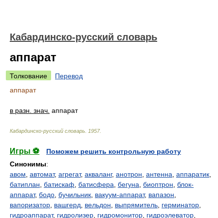
Кабардинско-русский словарь
аппарат
Толкование
Перевод
аппарат
в разн. знач.
аппарат
Кабардинско-русский словарь
.
1957
.
Игры ⚽
Поможем решить контрольную работу
Синонимы
:
авом
,
автомат
,
агрегат
,
акваланг
,
анотрон
,
антенна
,
аппаратик
,
батиплан
,
батискаф
,
батисфера
,
бегуна
,
биоптрон
,
блок-
аппарат
,
бодо
,
бучильник
,
вакуум-аппарат
,
вапазон
,
вапоризатор
,
вашгерд
,
вельдон
,
выпрямитель
,
герминатор
,
гидроаппарат
,
гидролизер
,
гидромонитор
,
гидроэлеватор
,